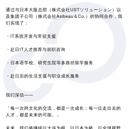
通过与日本大阪总部（株式会社USTソリューション）以
及集团子公司（株式会社Asibeau＆Co.）的协同合作，我
们实现了：
・IT系统开发与常驻支援
・赴日IT人才推荐与就职咨询
・日本语学校、研究生院等多路径留学服务
・赴日后的生活支援与职业成长服务
我们深信——
「每一次跨文化的交流，都是一次成长；每一位走出去的
人才，都是未来的可能。」
未来，我们将继续以大连为根，以日本为桥，以全球视野