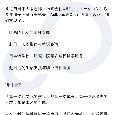
通过与日本大阪总部（株式会社USTソリューション）以
及集团子公司（株式会社Asibeau＆Co.）的协同合作，我
们实现了：
・IT系统开发与常驻支援
・赴日IT人才推荐与就职咨询
・日本语学校、研究生院等多路径留学服务
・赴日后的生活支援与职业成长服务
我们深信——
「每一次跨文化的交流，都是一次成长；每一位走出去的
人才，都是未来的可能。」
未来，我们将继续以大连为根，以日本为桥，以全球视野