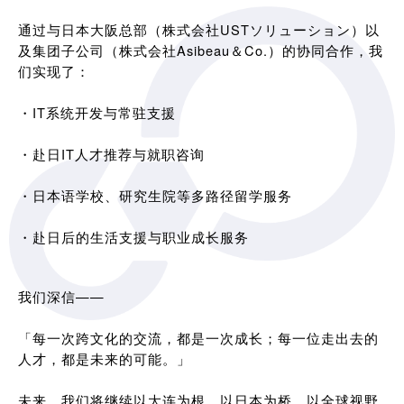
通过与日本大阪总部（株式会社USTソリューション）以
及集团子公司（株式会社Asibeau＆Co.）的协同合作，我
们实现了：
・IT系统开发与常驻支援
・赴日IT人才推荐与就职咨询
・日本语学校、研究生院等多路径留学服务
・赴日后的生活支援与职业成长服务
我们深信——
「每一次跨文化的交流，都是一次成长；每一位走出去的
人才，都是未来的可能。」
未来，我们将继续以大连为根，以日本为桥，以全球视野