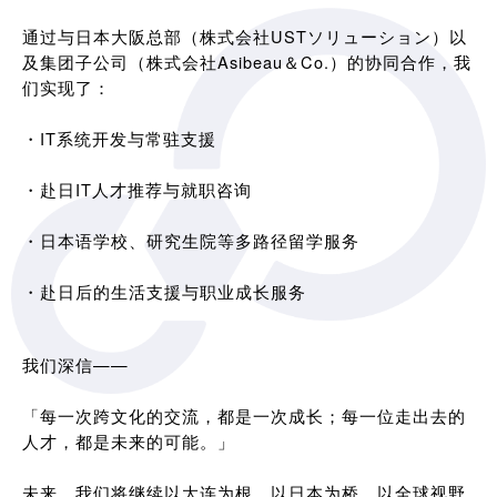
通过与日本大阪总部（株式会社USTソリューション）以
及集团子公司（株式会社Asibeau＆Co.）的协同合作，我
们实现了：
・IT系统开发与常驻支援
・赴日IT人才推荐与就职咨询
・日本语学校、研究生院等多路径留学服务
・赴日后的生活支援与职业成长服务
我们深信——
「每一次跨文化的交流，都是一次成长；每一位走出去的
人才，都是未来的可能。」
未来，我们将继续以大连为根，以日本为桥，以全球视野