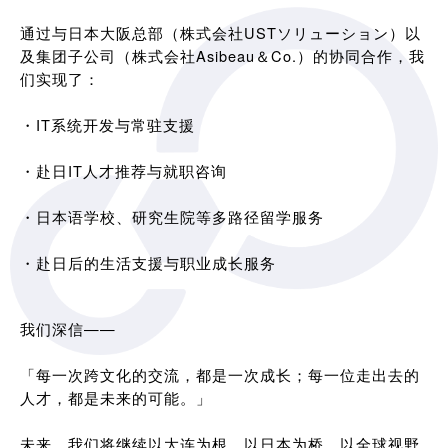
通过与日本大阪总部（株式会社USTソリューション）以
及集团子公司（株式会社Asibeau＆Co.）的协同合作，我
们实现了：
・IT系统开发与常驻支援
・赴日IT人才推荐与就职咨询
・日本语学校、研究生院等多路径留学服务
・赴日后的生活支援与职业成长服务
我们深信——
「每一次跨文化的交流，都是一次成长；每一位走出去的
人才，都是未来的可能。」
未来，我们将继续以大连为根，以日本为桥，以全球视野