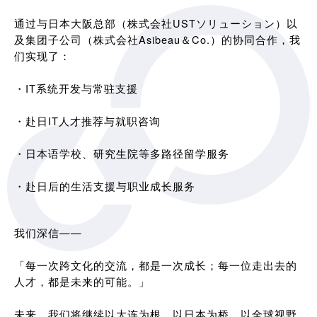
通过与日本大阪总部（株式会社USTソリューション）以
及集团子公司（株式会社Asibeau＆Co.）的协同合作，我
们实现了：
・IT系统开发与常驻支援
・赴日IT人才推荐与就职咨询
・日本语学校、研究生院等多路径留学服务
・赴日后的生活支援与职业成长服务
我们深信——
「每一次跨文化的交流，都是一次成长；每一位走出去的
人才，都是未来的可能。」
未来，我们将继续以大连为根，以日本为桥，以全球视野