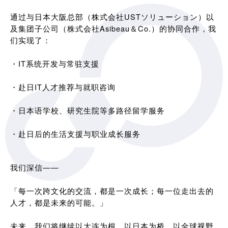
通过与日本大阪总部（株式会社USTソリューション）以
及集团子公司（株式会社Asibeau＆Co.）的协同合作，我
们实现了：
・IT系统开发与常驻支援
・赴日IT人才推荐与就职咨询
・日本语学校、研究生院等多路径留学服务
・赴日后的生活支援与职业成长服务
我们深信——
「每一次跨文化的交流，都是一次成长；每一位走出去的
人才，都是未来的可能。」
未来，我们将继续以大连为根，以日本为桥，以全球视野