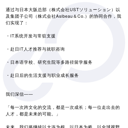
通过与日本大阪总部（株式会社USTソリューション）以
及集团子公司（株式会社Asibeau＆Co.）的协同合作，我
们实现了：
・IT系统开发与常驻支援
・赴日IT人才推荐与就职咨询
・日本语学校、研究生院等多路径留学服务
・赴日后的生活支援与职业成长服务
我们深信——
「每一次跨文化的交流，都是一次成长；每一位走出去的
人才，都是未来的可能。」
未来，我们将继续以大连为根，以日本为桥，以全球视野