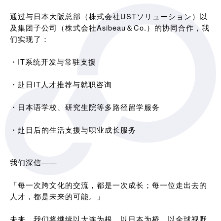
通过与日本大阪总部（株式会社USTソリューション）以
及集团子公司（株式会社Asibeau＆Co.）的协同合作，我
们实现了：
・IT系统开发与常驻支援
・赴日IT人才推荐与就职咨询
・日本语学校、研究生院等多路径留学服务
・赴日后的生活支援与职业成长服务
我们深信——
「每一次跨文化的交流，都是一次成长；每一位走出去的
人才，都是未来的可能。」
未来，我们将继续以大连为根，以日本为桥，以全球视野