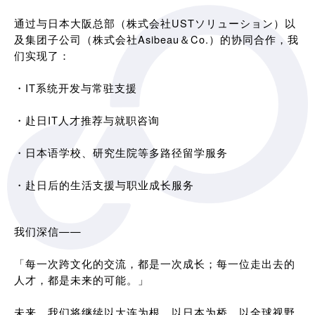
通过与日本大阪总部（株式会社USTソリューション）以
及集团子公司（株式会社Asibeau＆Co.）的协同合作，我
们实现了：
・IT系统开发与常驻支援
・赴日IT人才推荐与就职咨询
・日本语学校、研究生院等多路径留学服务
・赴日后的生活支援与职业成长服务
我们深信——
「每一次跨文化的交流，都是一次成长；每一位走出去的
人才，都是未来的可能。」
未来，我们将继续以大连为根，以日本为桥，以全球视野