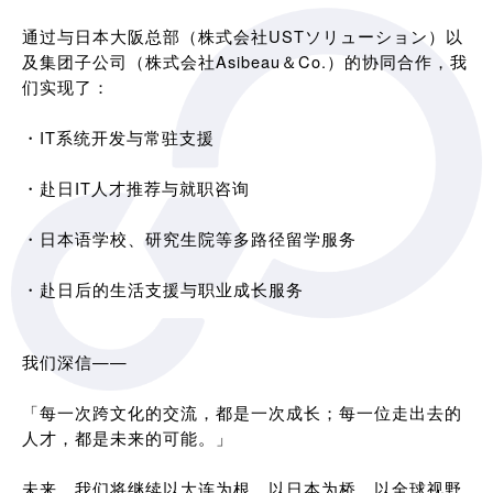
通过与日本大阪总部（株式会社USTソリューション）以
及集团子公司（株式会社Asibeau＆Co.）的协同合作，我
们实现了：
・IT系统开发与常驻支援
・赴日IT人才推荐与就职咨询
・日本语学校、研究生院等多路径留学服务
・赴日后的生活支援与职业成长服务
我们深信——
「每一次跨文化的交流，都是一次成长；每一位走出去的
人才，都是未来的可能。」
未来，我们将继续以大连为根，以日本为桥，以全球视野