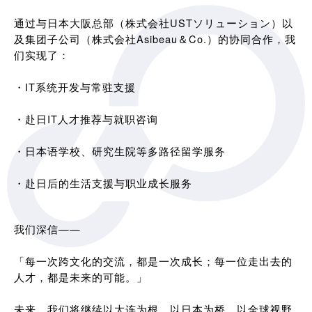
通过与日本大阪总部（株式会社USTソリューション）以
及集团子公司（株式会社Asibeau＆Co.）的协同合作，我
们实现了：
・IT系统开发与常驻支援
・赴日IT人才推荐与就职咨询
・日本语学校、研究生院等多路径留学服务
・赴日后的生活支援与职业成长服务
我们深信——
「每一次跨文化的交流，都是一次成长；每一位走出去的
人才，都是未来的可能。」
未来，我们将继续以大连为根，以日本为桥，以全球视野