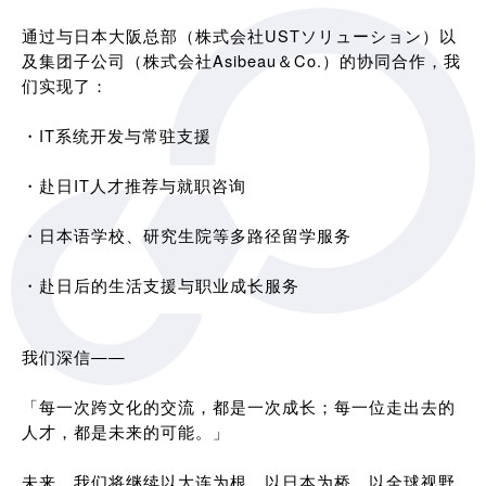
通过与日本大阪总部（株式会社USTソリューション）以
及集团子公司（株式会社Asibeau＆Co.）的协同合作，我
们实现了：
・IT系统开发与常驻支援
・赴日IT人才推荐与就职咨询
・日本语学校、研究生院等多路径留学服务
・赴日后的生活支援与职业成长服务
我们深信——
「每一次跨文化的交流，都是一次成长；每一位走出去的
人才，都是未来的可能。」
未来，我们将继续以大连为根，以日本为桥，以全球视野