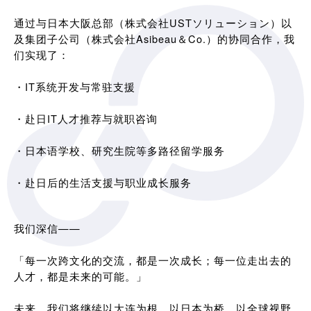
通过与日本大阪总部（株式会社USTソリューション）以
及集团子公司（株式会社Asibeau＆Co.）的协同合作，我
们实现了：
・IT系统开发与常驻支援
・赴日IT人才推荐与就职咨询
・日本语学校、研究生院等多路径留学服务
・赴日后的生活支援与职业成长服务
我们深信——
「每一次跨文化的交流，都是一次成长；每一位走出去的
人才，都是未来的可能。」
未来，我们将继续以大连为根，以日本为桥，以全球视野