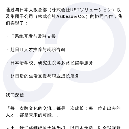
通过与日本大阪总部（株式会社USTソリューション）以
及集团子公司（株式会社Asibeau＆Co.）的协同合作，我
们实现了：
・IT系统开发与常驻支援
・赴日IT人才推荐与就职咨询
・日本语学校、研究生院等多路径留学服务
・赴日后的生活支援与职业成长服务
我们深信——
「每一次跨文化的交流，都是一次成长；每一位走出去的
人才，都是未来的可能。」
未来，我们将继续以大连为根，以日本为桥，以全球视野