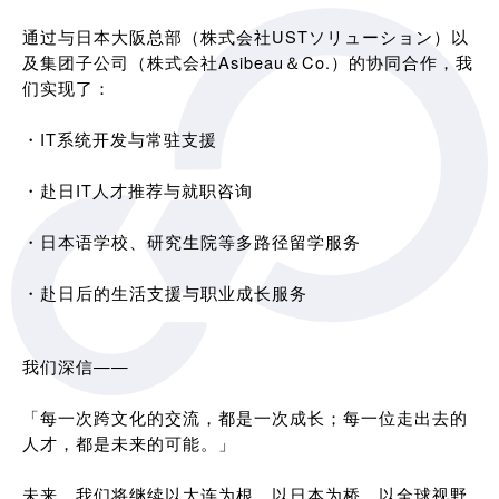
通过与日本大阪总部（株式会社USTソリューション）以
及集团子公司（株式会社Asibeau＆Co.）的协同合作，我
们实现了：
・IT系统开发与常驻支援
・赴日IT人才推荐与就职咨询
・日本语学校、研究生院等多路径留学服务
・赴日后的生活支援与职业成长服务
我们深信——
「每一次跨文化的交流，都是一次成长；每一位走出去的
人才，都是未来的可能。」
未来，我们将继续以大连为根，以日本为桥，以全球视野