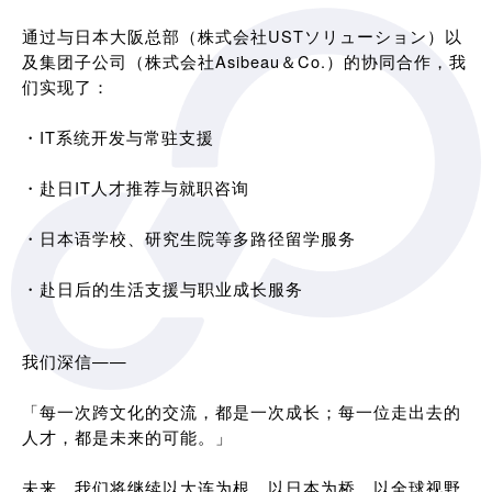
通过与日本大阪总部（株式会社USTソリューション）以
及集团子公司（株式会社Asibeau＆Co.）的协同合作，我
们实现了：
・IT系统开发与常驻支援
・赴日IT人才推荐与就职咨询
・日本语学校、研究生院等多路径留学服务
・赴日后的生活支援与职业成长服务
我们深信——
「每一次跨文化的交流，都是一次成长；每一位走出去的
人才，都是未来的可能。」
未来，我们将继续以大连为根，以日本为桥，以全球视野