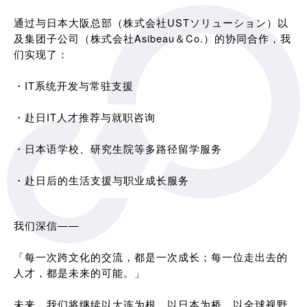
通过与日本大阪总部（株式会社USTソリューション）以
及集团子公司（株式会社Asibeau＆Co.）的协同合作，我
们实现了：
・IT系统开发与常驻支援
・赴日IT人才推荐与就职咨询
・日本语学校、研究生院等多路径留学服务
・赴日后的生活支援与职业成长服务
我们深信——
「每一次跨文化的交流，都是一次成长；每一位走出去的
人才，都是未来的可能。」
未来，我们将继续以大连为根，以日本为桥，以全球视野