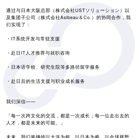
通过与日本大阪总部（株式会社USTソリューション）以
及集团子公司（株式会社Asibeau＆Co.）的协同合作，我
们实现了：
・IT系统开发与常驻支援
・赴日IT人才推荐与就职咨询
・日本语学校、研究生院等多路径留学服务
・赴日后的生活支援与职业成长服务
我们深信——
「每一次跨文化的交流，都是一次成长；每一位走出去的
人才，都是未来的可能。」
未来，我们将继续以大连为根，以日本为桥，以全球视野