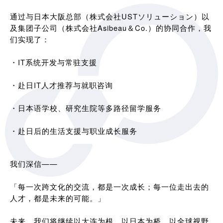
通过与日本大阪总部（株式会社USTソリューション）以
及集团子公司（株式会社Asibeau＆Co.）的协同合作，我
们实现了：
・IT系统开发与常驻支援
・赴日IT人才推荐与就职咨询
・日本语学校、研究生院等多路径留学服务
・赴日后的生活支援与职业成长服务
我们深信——
「每一次跨文化的交流，都是一次成长；每一位走出去的
人才，都是未来的可能。」
未来，我们将继续以大连为根，以日本为桥，以全球视野