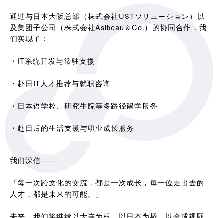
通过与日本大阪总部（株式会社USTソリューション）以
及集团子公司（株式会社Asibeau＆Co.）的协同合作，我
们实现了：
・IT系统开发与常驻支援
・赴日IT人才推荐与就职咨询
・日本语学校、研究生院等多路径留学服务
・赴日后的生活支援与职业成长服务
我们深信——
「每一次跨文化的交流，都是一次成长；每一位走出去的
人才，都是未来的可能。」
未来，我们将继续以大连为根，以日本为桥，以全球视野