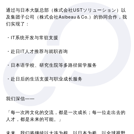
通过与日本大阪总部（株式会社USTソリューション）以
及集团子公司（株式会社Asibeau＆Co.）的协同合作，我
们实现了：
・IT系统开发与常驻支援
・赴日IT人才推荐与就职咨询
・日本语学校、研究生院等多路径留学服务
・赴日后的生活支援与职业成长服务
我们深信——
「每一次跨文化的交流，都是一次成长；每一位走出去的
人才，都是未来的可能。」
未来，我们将继续以大连为根，以日本为桥，以全球视野