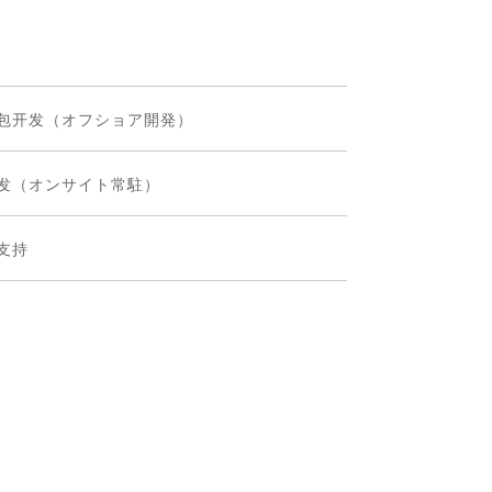
包开发（オフショア開発）
发（オンサイト常駐）
支持