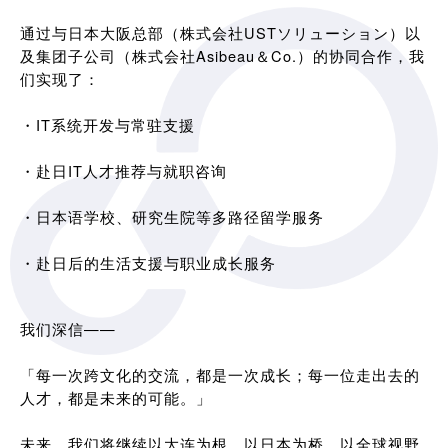
通过与日本大阪总部（株式会社USTソリューション）以
及集团子公司（株式会社Asibeau＆Co.）的协同合作，我
们实现了：
・IT系统开发与常驻支援
・赴日IT人才推荐与就职咨询
・日本语学校、研究生院等多路径留学服务
・赴日后的生活支援与职业成长服务
我们深信——
「每一次跨文化的交流，都是一次成长；每一位走出去的
人才，都是未来的可能。」
未来，我们将继续以大连为根，以日本为桥，以全球视野