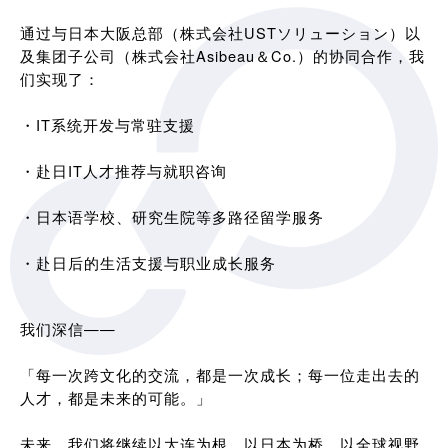
通过与日本大阪总部（株式会社USTソリューション）以
及集团子公司（株式会社Asibeau＆Co.）的协同合作，我
们实现了：
・IT系统开发与常驻支援
・赴日IT人才推荐与就职咨询
・日本语学校、研究生院等多路径留学服务
・赴日后的生活支援与职业成长服务
我们深信——
「每一次跨文化的交流，都是一次成长；每一位走出去的
人才，都是未来的可能。」
未来，我们将继续以大连为根，以日本为桥，以全球视野