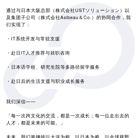
通过与日本大阪总部（株式会社USTソリューション）以
及集团子公司（株式会社Asibeau＆Co.）的协同合作，我
们实现了：
・IT系统开发与常驻支援
・赴日IT人才推荐与就职咨询
・日本语学校、研究生院等多路径留学服务
・赴日后的生活支援与职业成长服务
我们深信——
「每一次跨文化的交流，都是一次成长；每一位走出去的
人才，都是未来的可能。」
未来，我们将继续以大连为根，以日本为桥，以全球视野