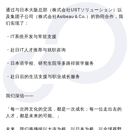
通过与日本大阪总部（株式会社USTソリューション）以
及集团子公司（株式会社Asibeau＆Co.）的协同合作，我
们实现了：
・IT系统开发与常驻支援
・赴日IT人才推荐与就职咨询
・日本语学校、研究生院等多路径留学服务
・赴日后的生活支援与职业成长服务
我们深信——
「每一次跨文化的交流，都是一次成长；每一位走出去的
人才，都是未来的可能。」
未来，我们将继续以大连为根，以日本为桥，以全球视野