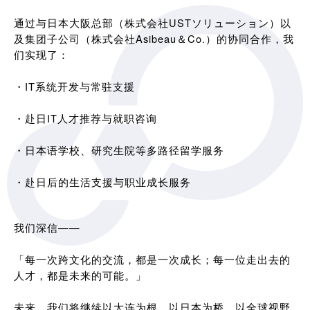
通过与日本大阪总部（株式会社USTソリューション）以
及集团子公司（株式会社Asibeau＆Co.）的协同合作，我
们实现了：
・IT系统开发与常驻支援
・赴日IT人才推荐与就职咨询
・日本语学校、研究生院等多路径留学服务
・赴日后的生活支援与职业成长服务
我们深信——
「每一次跨文化的交流，都是一次成长；每一位走出去的
人才，都是未来的可能。」
未来，我们将继续以大连为根，以日本为桥，以全球视野