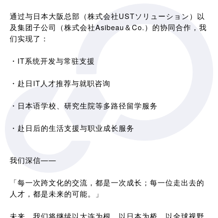
通过与日本大阪总部（株式会社USTソリューション）以
及集团子公司（株式会社Asibeau＆Co.）的协同合作，我
们实现了：
・IT系统开发与常驻支援
・赴日IT人才推荐与就职咨询
・日本语学校、研究生院等多路径留学服务
・赴日后的生活支援与职业成长服务
我们深信——
「每一次跨文化的交流，都是一次成长；每一位走出去的
人才，都是未来的可能。」
未来，我们将继续以大连为根，以日本为桥，以全球视野