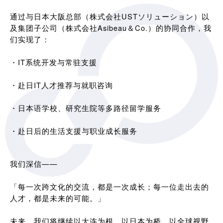
通过与日本大阪总部（株式会社USTソリューション）以
及集团子公司（株式会社Asibeau＆Co.）的协同合作，我
们实现了：
・IT系统开发与常驻支援
・赴日IT人才推荐与就职咨询
・日本语学校、研究生院等多路径留学服务
・赴日后的生活支援与职业成长服务
我们深信——
「每一次跨文化的交流，都是一次成长；每一位走出去的
人才，都是未来的可能。」
未来，我们将继续以大连为根，以日本为桥，以全球视野