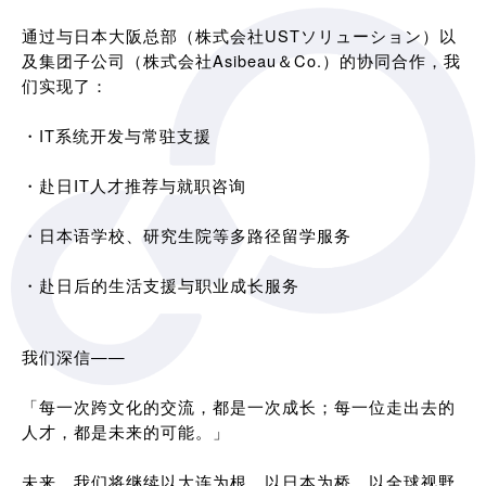
通过与日本大阪总部（株式会社USTソリューション）以
及集团子公司（株式会社Asibeau＆Co.）的协同合作，我
们实现了：
・IT系统开发与常驻支援
・赴日IT人才推荐与就职咨询
・日本语学校、研究生院等多路径留学服务
・赴日后的生活支援与职业成长服务
我们深信——
「每一次跨文化的交流，都是一次成长；每一位走出去的
人才，都是未来的可能。」
未来，我们将继续以大连为根，以日本为桥，以全球视野