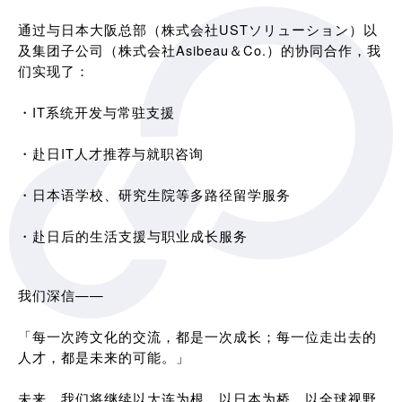
通过与日本大阪总部（株式会社USTソリューション）以
及集团子公司（株式会社Asibeau＆Co.）的协同合作，我
们实现了：
・IT系统开发与常驻支援
・赴日IT人才推荐与就职咨询
・日本语学校、研究生院等多路径留学服务
・赴日后的生活支援与职业成长服务
我们深信——
「每一次跨文化的交流，都是一次成长；每一位走出去的
人才，都是未来的可能。」
未来，我们将继续以大连为根，以日本为桥，以全球视野