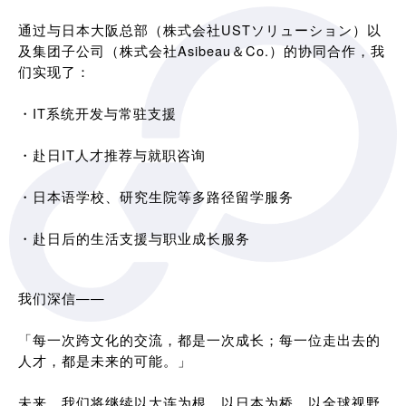
通过与日本大阪总部（株式会社USTソリューション）以
及集团子公司（株式会社Asibeau＆Co.）的协同合作，我
们实现了：
・IT系统开发与常驻支援
・赴日IT人才推荐与就职咨询
・日本语学校、研究生院等多路径留学服务
・赴日后的生活支援与职业成长服务
我们深信——
「每一次跨文化的交流，都是一次成长；每一位走出去的
人才，都是未来的可能。」
未来，我们将继续以大连为根，以日本为桥，以全球视野