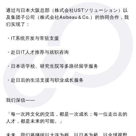
通过与日本大阪总部（株式会社USTソリューション）以
及集团子公司（株式会社Asibeau＆Co.）的协同合作，我
们实现了：
・IT系统开发与常驻支援
・赴日IT人才推荐与就职咨询
・日本语学校、研究生院等多路径留学服务
・赴日后的生活支援与职业成长服务
我们深信——
「每一次跨文化的交流，都是一次成长；每一位走出去的
人才，都是未来的可能。」
未来，我们将继续以大连为根，以日本为桥，以全球视野