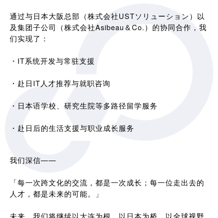
通过与日本大阪总部（株式会社USTソリューション）以
及集团子公司（株式会社Asibeau＆Co.）的协同合作，我
们实现了：
・IT系统开发与常驻支援
・赴日IT人才推荐与就职咨询
・日本语学校、研究生院等多路径留学服务
・赴日后的生活支援与职业成长服务
我们深信——
「每一次跨文化的交流，都是一次成长；每一位走出去的
人才，都是未来的可能。」
未来，我们将继续以大连为根，以日本为桥，以全球视野