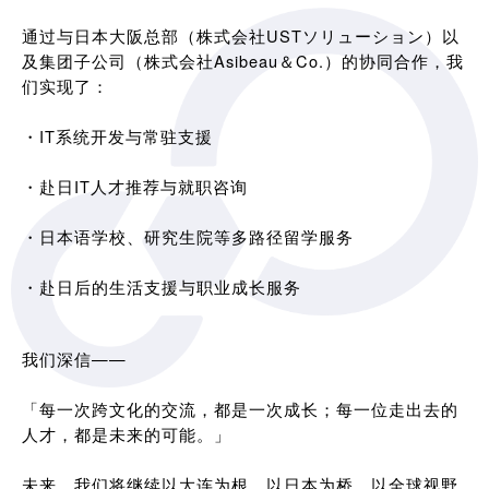
通过与日本大阪总部（株式会社USTソリューション）以
及集团子公司（株式会社Asibeau＆Co.）的协同合作，我
们实现了：
・IT系统开发与常驻支援
・赴日IT人才推荐与就职咨询
・日本语学校、研究生院等多路径留学服务
・赴日后的生活支援与职业成长服务
我们深信——
「每一次跨文化的交流，都是一次成长；每一位走出去的
人才，都是未来的可能。」
未来，我们将继续以大连为根，以日本为桥，以全球视野