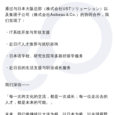
通过与日本大阪总部（株式会社USTソリューション）以
及集团子公司（株式会社Asibeau＆Co.）的协同合作，我
们实现了：
・IT系统开发与常驻支援
・赴日IT人才推荐与就职咨询
・日本语学校、研究生院等多路径留学服务
・赴日后的生活支援与职业成长服务
我们深信——
「每一次跨文化的交流，都是一次成长；每一位走出去的
人才，都是未来的可能。」
未来，我们将继续以大连为根，以日本为桥，以全球视野