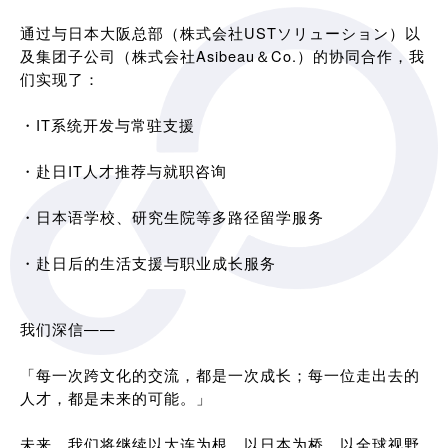
通过与日本大阪总部（株式会社USTソリューション）以
及集团子公司（株式会社Asibeau＆Co.）的协同合作，我
们实现了：
・IT系统开发与常驻支援
・赴日IT人才推荐与就职咨询
・日本语学校、研究生院等多路径留学服务
・赴日后的生活支援与职业成长服务
我们深信——
「每一次跨文化的交流，都是一次成长；每一位走出去的
人才，都是未来的可能。」
未来，我们将继续以大连为根，以日本为桥，以全球视野