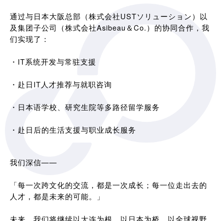
通过与日本大阪总部（株式会社USTソリューション）以
及集团子公司（株式会社Asibeau＆Co.）的协同合作，我
们实现了：
・IT系统开发与常驻支援
・赴日IT人才推荐与就职咨询
・日本语学校、研究生院等多路径留学服务
・赴日后的生活支援与职业成长服务
我们深信——
「每一次跨文化的交流，都是一次成长；每一位走出去的
人才，都是未来的可能。」
未来，我们将继续以大连为根，以日本为桥，以全球视野