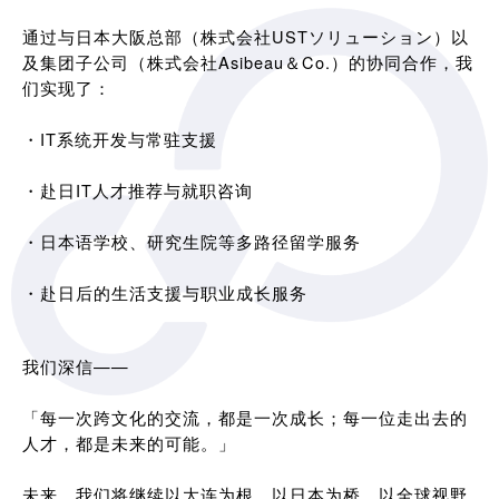
通过与日本大阪总部（株式会社USTソリューション）以
及集团子公司（株式会社Asibeau＆Co.）的协同合作，我
们实现了：
・IT系统开发与常驻支援
・赴日IT人才推荐与就职咨询
・日本语学校、研究生院等多路径留学服务
・赴日后的生活支援与职业成长服务
我们深信——
「每一次跨文化的交流，都是一次成长；每一位走出去的
人才，都是未来的可能。」
未来，我们将继续以大连为根，以日本为桥，以全球视野