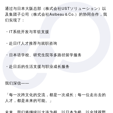
通过与日本大阪总部（株式会社USTソリューション）以
及集团子公司（株式会社Asibeau＆Co.）的协同合作，我
们实现了：
・IT系统开发与常驻支援
・赴日IT人才推荐与就职咨询
・日本语学校、研究生院等多路径留学服务
・赴日后的生活支援与职业成长服务
我们深信——
「每一次跨文化的交流，都是一次成长；每一位走出去的
人才，都是未来的可能。」
未来，我们将继续以大连为根，以日本为桥，以全球视野