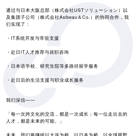
通过与日本大阪总部（株式会社USTソリューション）以
及集团子公司（株式会社Asibeau＆Co.）的协同合作，我
们实现了：
・IT系统开发与常驻支援
・赴日IT人才推荐与就职咨询
・日本语学校、研究生院等多路径留学服务
・赴日后的生活支援与职业成长服务
我们深信——
「每一次跨文化的交流，都是一次成长；每一位走出去的
人才，都是未来的可能。」
未来，我们将继续以大连为根，以日本为桥，以全球视野