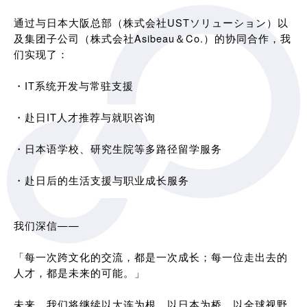
通过与日本大阪总部（株式会社USTソリューション）以
及集团子公司（株式会社Asibeau＆Co.）的协同合作，我
们实现了：
・IT系统开发与常驻支援
・赴日IT人才推荐与就职咨询
・日本语学校、研究生院等多路径留学服务
・赴日后的生活支援与职业成长服务
我们深信——
「每一次跨文化的交流，都是一次成长；每一位走出去的
人才，都是未来的可能。」
未来，我们将继续以大连为根，以日本为桥，以全球视野