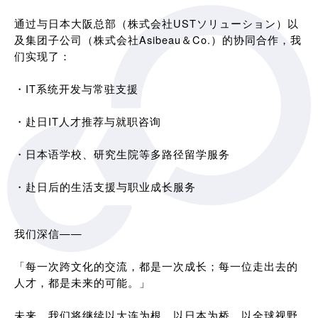
通过与日本大阪总部（株式会社USTソリューション）以
及集团子公司（株式会社Asibeau＆Co.）的协同合作，我
们实现了：
・IT系统开发与常驻支援
・赴日IT人才推荐与就职咨询
・日本语学校、研究生院等多路径留学服务
・赴日后的生活支援与职业成长服务
我们深信——
「每一次跨文化的交流，都是一次成长；每一位走出去的
人才，都是未来的可能。」
未来，我们将继续以大连为根，以日本为桥，以全球视野