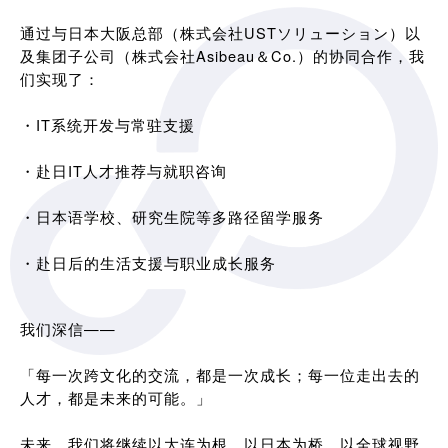
通过与日本大阪总部（株式会社USTソリューション）以
及集团子公司（株式会社Asibeau＆Co.）的协同合作，我
们实现了：
・IT系统开发与常驻支援
・赴日IT人才推荐与就职咨询
・日本语学校、研究生院等多路径留学服务
・赴日后的生活支援与职业成长服务
我们深信——
「每一次跨文化的交流，都是一次成长；每一位走出去的
人才，都是未来的可能。」
未来，我们将继续以大连为根，以日本为桥，以全球视野