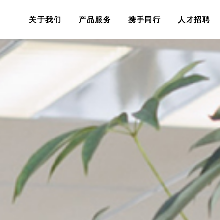
关于我们
产品服务
携手同行
人才招聘