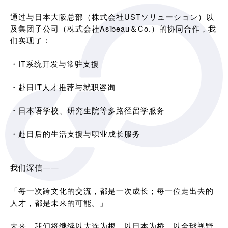
通过与日本大阪总部（株式会社USTソリューション）以
及集团子公司（株式会社Asibeau＆Co.）的协同合作，我
们实现了：
・IT系统开发与常驻支援
・赴日IT人才推荐与就职咨询
・日本语学校、研究生院等多路径留学服务
・赴日后的生活支援与职业成长服务
我们深信——
「每一次跨文化的交流，都是一次成长；每一位走出去的
人才，都是未来的可能。」
未来，我们将继续以大连为根，以日本为桥，以全球视野