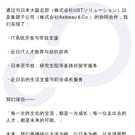
通过与日本大阪总部（株式会社USTソリューション）以
及集团子公司（株式会社Asibeau＆Co.）的协同合作，我
们实现了：
・IT系统开发与常驻支援
・赴日IT人才推荐与就职咨询
・日本语学校、研究生院等多路径留学服务
・赴日后的生活支援与职业成长服务
我们深信——
「每一次跨文化的交流，都是一次成长；每一位走出去的
人才，都是未来的可能。」
未来，我们将继续以大连为根，以日本为桥，以全球视野