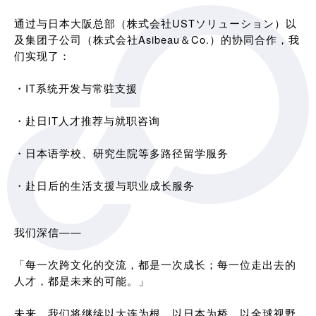
通过与日本大阪总部（株式会社USTソリューション）以
及集团子公司（株式会社Asibeau＆Co.）的协同合作，我
们实现了：
・IT系统开发与常驻支援
・赴日IT人才推荐与就职咨询
・日本语学校、研究生院等多路径留学服务
・赴日后的生活支援与职业成长服务
我们深信——
「每一次跨文化的交流，都是一次成长；每一位走出去的
人才，都是未来的可能。」
未来，我们将继续以大连为根，以日本为桥，以全球视野