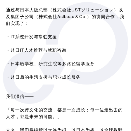
通过与日本大阪总部（株式会社USTソリューション）以
及集团子公司（株式会社Asibeau＆Co.）的协同合作，我
们实现了：
・IT系统开发与常驻支援
・赴日IT人才推荐与就职咨询
・日本语学校、研究生院等多路径留学服务
・赴日后的生活支援与职业成长服务
我们深信——
「每一次跨文化的交流，都是一次成长；每一位走出去的
人才，都是未来的可能。」
未来，我们将继续以大连为根，以日本为桥，以全球视野